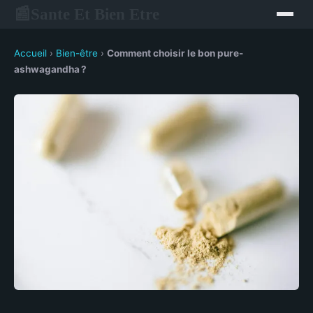
Sante Et Bien Etre
📰
Accueil
›
Bien-être
›
Comment choisir le bon pure-
ashwagandha ?