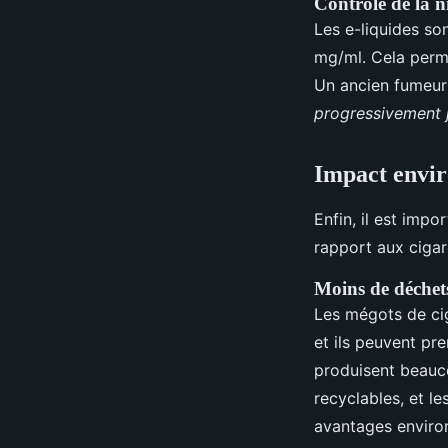
Contrôle de la n
Les e-liquides so
mg/ml. Cela perme
Un ancien fumeur
progressivement j
Impact envir
Enfin, il est imp
rapport aux cigare
Moins de déchet
Les mégots de cig
et ils peuvent pr
produisent beauc
recyclables, et l
avantages environ