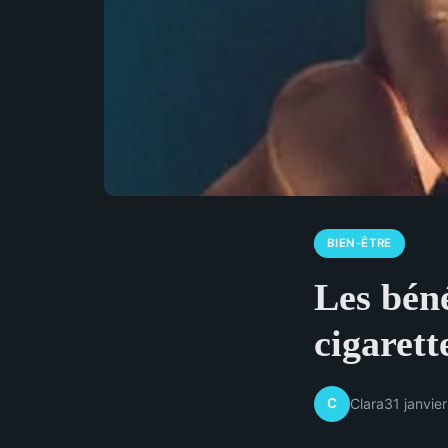
BIEN-ÊTRE
Les béné
cigarett
C
Clara
31 janvie