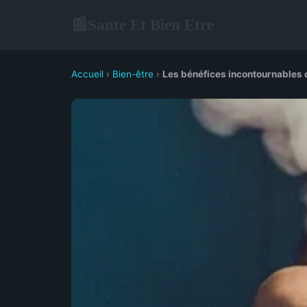
Sante Et Bien Etre
📰
Accueil
›
Bien-être
›
Les bénéfices incontournables d