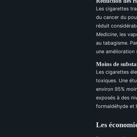
Réduction des r
Les cigarettes tr
du cancer du poum
réduit considérab
Medicine
, les va
au tabagisme. Par
une amélioration 
Moins de substa
Les cigarettes é
toxiques. Une étu
environ 95% moins
exposés à des ni
formaldéhyde et 
Les économie