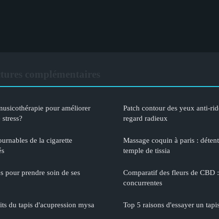
ctures complémentaires
musicothérapie pour améliorer
Patch contour des yeux anti-ride
 stress?
regard radieux
urnables de la cigarette
Massage coquin à paris : détent
és
temple de tissia
es pour prendre soin de ses
Comparatif des fleurs de CBD :
concurrentes
its du tapis d'acupression mysa
Top 5 raisons d'essayer un tap