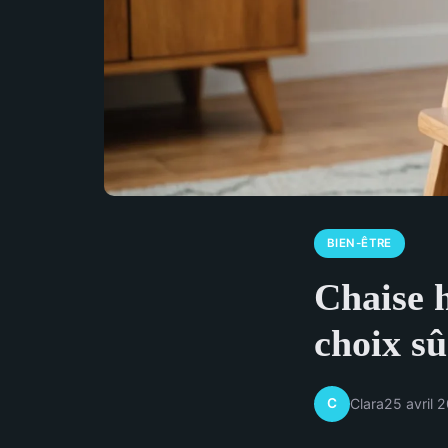
BIEN-ÊTRE
Chaise 
choix sû
C
Clara
25 avril 