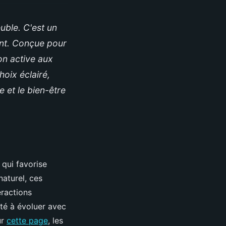
uble. C'est un
ant. Conçue pour
on active aux
hoix éclairé,
 et le bien-être
 qui favorise
aturel, ces
eractions
ité à évoluer avec
ur
cette page
, les