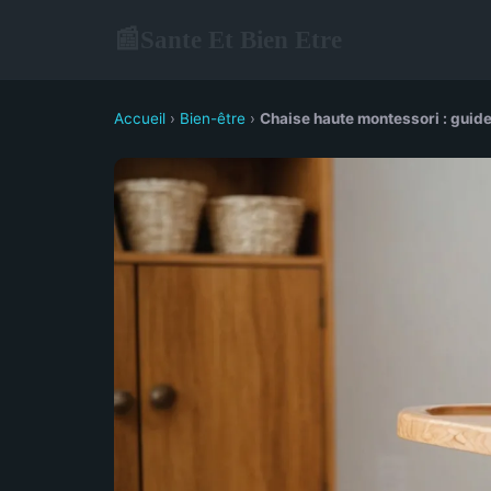
Sante Et Bien Etre
📰
Accueil
›
Bien-être
›
Chaise haute montessori : guide 